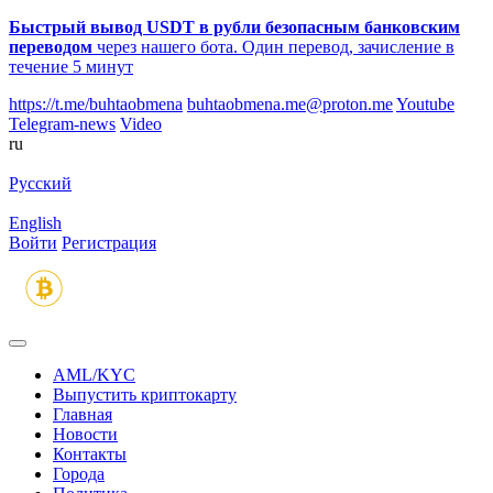
Быстрый вывод USDT в рубли безопасным банковским
переводом
через нашего бота. Один перевод, зачисление в
течение 5 минут
https://t.me/buhtaobmena
buhtaobmena.me@proton.me
Youtube
Telegram-news
Video
ru
Русский
English
Войти
Регистрация
AML/KYC
Выпустить криптокарту
Главная
Новости
Контакты
Города