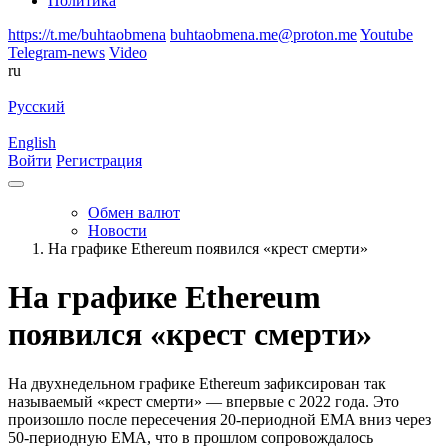
Политика
https://t.me/buhtaobmena
buhtaobmena.me@proton.me
Youtube
Telegram-news
Video
ru
Русский
English
Войти
Регистрация
Обмен валют
Новости
На графике Ethereum появился «крест смерти»
На графике Ethereum
появился «крест смерти»
На двухнедельном графике Ethereum зафиксирован так
называемый «крест смерти» — впервые с 2022 года. Это
произошло после пересечения 20-периодной EMA вниз через
50-периодную EMA, что в прошлом сопровождалось