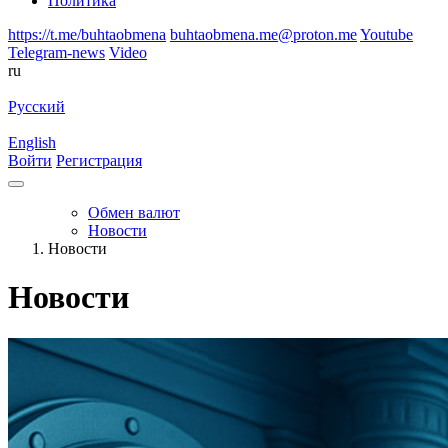
Политика
https://t.me/buhtaobmena
buhtaobmena.me@proton.me
Youtube
Telegram-news
Video
ru
Русский
English
Войти
Регистрация
Обмен валют
Новости
Новости
Новости