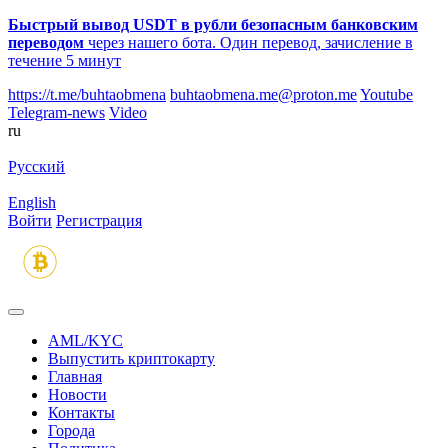
Быстрый вывод USDT в рубли безопасным банковским
переводом
через нашего бота. Один перевод, зачисление в
течение 5 минут
https://t.me/buhtaobmena
buhtaobmena.me@proton.me
Youtube
Telegram-news
Video
ru
Русский
English
Войти
Регистрация
AML/KYC
Выпустить криптокарту
Главная
Новости
Контакты
Города