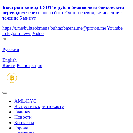
Быстрый вывод USDT в рубли безопасным банковским
переводом
через нашего бота. Один перевод, зачисление в
течение 5 минут
https://t.me/buhtaobmena
buhtaobmena.me@proton.me
Youtube
Telegram-news
Video
ru
Русский
English
Войти
Регистрация
AML/KYC
Выпустить криптокарту
Главная
Новости
Контакты
Города