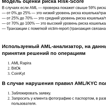
Модель оценки риска Risk-Score
В случаях если AML — проверка покажет свыше 59% риска,
— от 0% до 25% — это низкий уровень риска кошелька/тра
— от 25% до 70% — это средний уровень риска кошелька/т
— от 70% до 100% — это высокий уровень риска кошелька
— Транзакции с пометкой victim-report (транзакция связа
Используемый AML-анализатор, на данных
принятия решений по операциям
AML Rapira
BitOk
CoinKyt
В случае нарушения правил AML/KYC по
Заблокировать заявку.
Запросить у клиента фотографию с паспортом, в раз
пользователя.