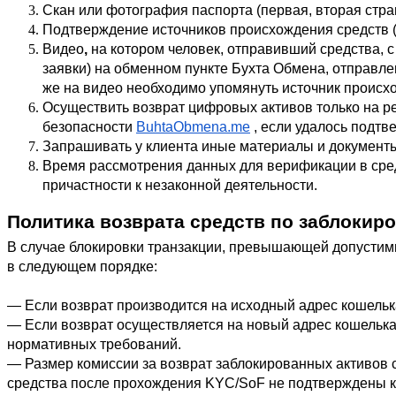
Скан или фотография паспорта (первая, вторая стра
Подтверждение источников происхождения средств (
Видео
,
 на котором человек, отправивший средства, с 
заявки) на обменном пункте Бухта Обмена, отправле
же на видео необходимо упомянуть источник происх
Осуществить возврат цифровых активов только на ре
безопасности
BuhtaObmena.me
 , если удалось подт
Запрашивать у клиента иные материалы и документ
Время рассмотрения данных для верификации в средн
причастности к незаконной деятельности. 
Политика возврата средств по заблоки
В случае блокировки транзакции, превышающей допустимы
в следующем порядке:
— Если возврат производится на исходный адрес кошелька,
— Если возврат осуществляется на новый адрес кошелька,
нормативных требований.
— Размер комиссии за возврат заблокированных активов с
средства после прохождения KYC/SoF не подтверждены ка