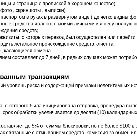
ницы и страница с пропиской в хорошем качестве);
фото , скриншоты , выписки)
паспортом в руках в развернутом виде (где четко видны фот
нные средства являются моими личными и я несу полную юр
ождения средств;
квизиты, с которых перевод был осуществлен или перейти 
вердить легальное происхождение средств клиента.
ы, касающиеся обмена.
ем составляет до 7 дней, в редких случаях может потребов
рованным транзакциям
й уровень риска и содержащей признаки нелегитимных ист
 с которого была инициирована отправка, процедура выполн
 срок обработки увеличивается до десяти (10) календарны
оставляет до 5% от суммы блокировки, но не более $100 в 
к связанные с отмыванием средств, комиссия за обмен или