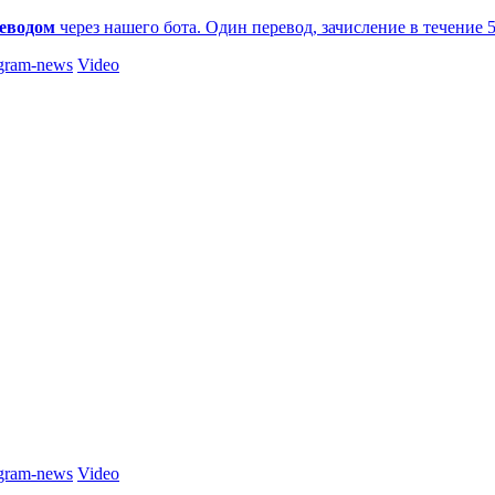
еводом
через нашего бота. Один перевод, зачисление в течение 
gram-news
Video
gram-news
Video