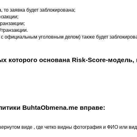
 то заявка будет заблокирована;
нзакции;
ранзакции;
/транзакции.
на с официальным уголовным делом) также будет заблокиров
 которого основана Risk-Score-модель, и
литики BuhtaObmena.me вправе:
вернутом виде , где четко видны фотография и ФИО или ви