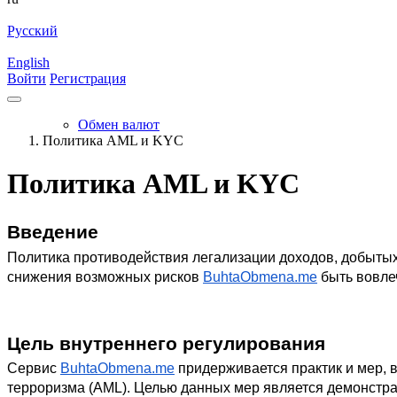
Русский
English
Войти
Регистрация
Обмен валют
Политика AML и KYC
Политика AML и KYC
Введение
Политика противодействия легализации доходов, добытых
снижения возможных рисков
BuhtaObmena.me
 быть вовле
Цель внутреннего регулирования
Сервис
BuhtaObmena.me
 придерживается практик и мер,
терроризма (AML). Целью данных мер является демонстрац