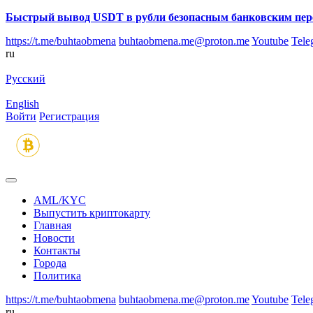
Быстрый вывод USDT в рубли безопасным банковским пер
https://t.me/buhtaobmena
buhtaobmena.me@proton.me
Youtube
Tele
ru
Русский
English
Войти
Регистрация
AML/KYC
Выпустить криптокарту
Главная
Новости
Контакты
Города
Политика
https://t.me/buhtaobmena
buhtaobmena.me@proton.me
Youtube
Tele
ru