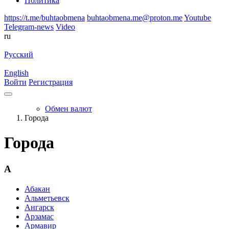
Политика
https://t.me/buhtaobmena
buhtaobmena.me@proton.me
Youtube
Telegram-news
Video
ru
Русский
English
Войти
Регистрация
Обмен валют
Города
Города
А
Абакан
Альметьевск
Ангарск
Арзамас
Армавир