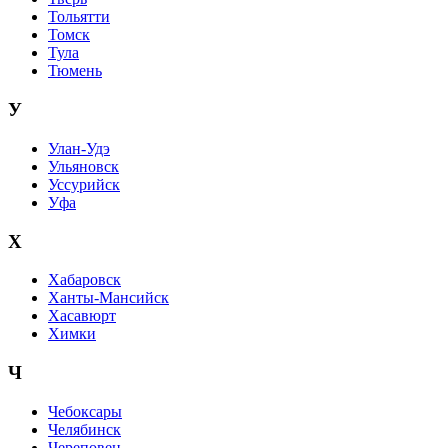
Тольятти
Томск
Тула
Тюмень
У
Улан-Удэ
Ульяновск
Уссурийск
Уфа
Х
Хабаровск
Ханты-Мансийск
Хасавюрт
Химки
Ч
Чебоксары
Челябинск
Череповец