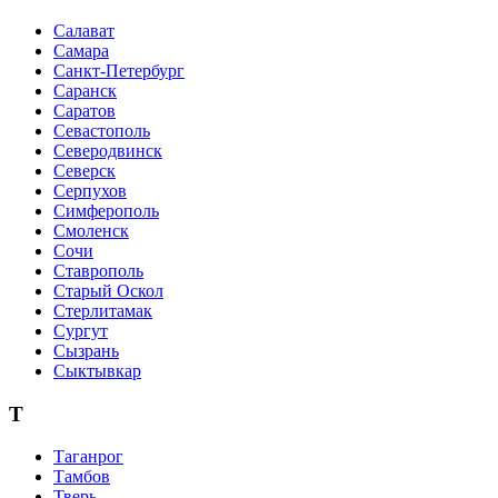
Салават
Самара
Санкт-Петербург
Саранск
Саратов
Севастополь
Северодвинск
Северск
Серпухов
Симферополь
Смоленск
Сочи
Ставрополь
Старый Оскол
Стерлитамак
Сургут
Сызрань
Сыктывкар
Т
Таганрог
Тамбов
Тверь