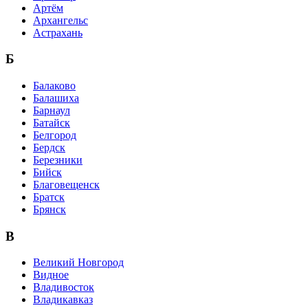
Артём
Архангельс
Астрахань
Б
Балаково
Балашиха
Барнаул
Батайск
Белгород
Бердск
Березники
Бийск
Благовещенск
Братск
Брянск
В
Великий Новгород
Видное
Владивосток
Владикавказ