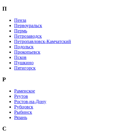
П
Пенза
Первоуральск
Пермь
Петрозаводск
Петропавловск-Камчатский
Подольск
Прокопьевск
Псков
Пушкино
Пятигорск
Р
Раменское
Реутов
Ростов-на-Дону
Рубцовск
Рыбинск
Рязань
С