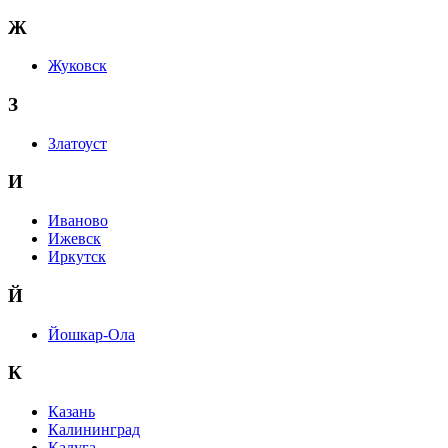
Ж
Жуковск
З
Златоуст
И
Иваново
Ижевск
Иркутск
Й
Йошкар-Ола
К
Казань
Калининград
Калуга