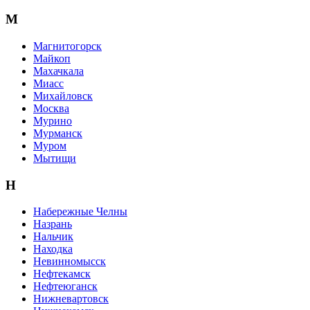
М
Магнитогорск
Майкоп
Махачкала
Миасс
Михайловск
Москва
Мурино
Мурманск
Муром
Мытищи
Н
Набережные Челны
Назрань
Нальчик
Находка
Невинномысск
Нефтекамск
Нефтеюганск
Нижневартовск