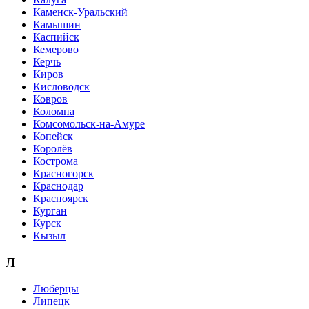
Каменск-Уральский
Камышин
Каспийск
Кемерово
Керчь
Киров
Кисловодск
Ковров
Коломна
Комсомольск-на-Амуре
Копейск
Королёв
Кострома
Красногорск
Краснодар
Красноярск
Курган
Курск
Кызыл
Л
Люберцы
Липецк