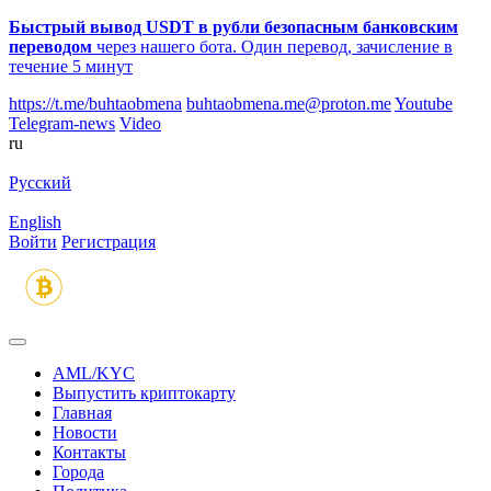
Быстрый вывод USDT в рубли безопасным банковским
переводом
через нашего бота. Один перевод, зачисление в
течение 5 минут
https://t.me/buhtaobmena
buhtaobmena.me@proton.me
Youtube
Telegram-news
Video
ru
Русский
English
Войти
Регистрация
AML/KYC
Выпустить криптокарту
Главная
Новости
Контакты
Города