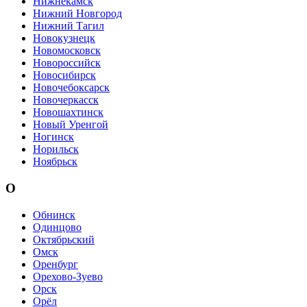
Нижнекамск
Нижний Новгород
Нижний Тагил
Новокузнецк
Новомосковск
Новороссийск
Новосибирск
Новочебоксарск
Новочеркасск
Новошахтинск
Новый Уренгой
Ногинск
Норильск
Ноябрьск
О
Обнинск
Одинцово
Октябрьский
Омск
Оренбург
Орехово-Зуево
Орск
Орёл