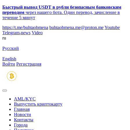
Быстрый вывод USDT в рубли безопасным банковским
переводом
через нашего бота. Один перевод, зачисление в
течение 5 минут
https://t.me/buhtaobmena
buhtaobmena.me@proton.me
Youtube
Telegram-news
Video
ru
Русский
English
Войти
Регистрация
AML/KYC
Выпустить криптокарту
Главная
Новости
Контакты
Города