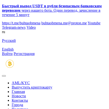
Быстрый вывод USDT в рубли безопасным банковским
переводом
через нашего бота. Один перевод, зачисление в
течение 5 минут
https://t.me/buhtaobmena
buhtaobmena.me@proton.me
Youtube
Telegram-news
Video
ru
Русский
English
Войти
Регистрация
AML/KYC
Выпустить криптокарту
Главная
Новости
Контакты
Города