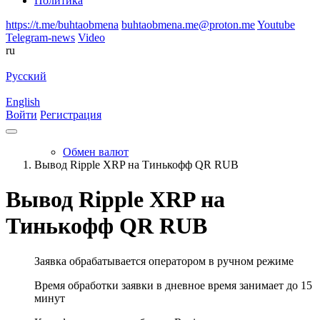
Политика
https://t.me/buhtaobmena
buhtaobmena.me@proton.me
Youtube
Telegram-news
Video
ru
Русский
English
Войти
Регистрация
Обмен валют
Вывод Ripple XRP на Тинькофф QR RUB
Вывод Ripple XRP на
Тинькофф QR RUB
Заявка обрабатывается оператором в ручном режиме
Время обработки заявки в дневное время занимает до 15
минут