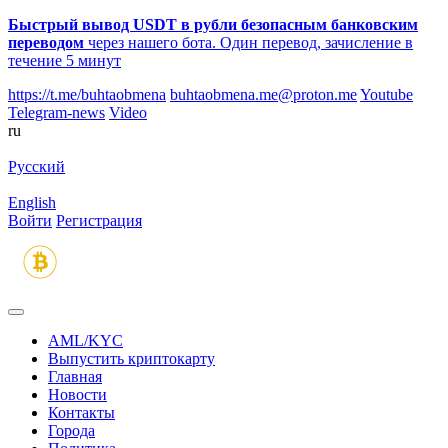
Быстрый вывод USDT в рубли безопасным банковским
переводом
через нашего бота. Один перевод, зачисление в
течение 5 минут
https://t.me/buhtaobmena
buhtaobmena.me@proton.me
Youtube
Telegram-news
Video
ru
Русский
English
Войти
Регистрация
AML/KYC
Выпустить криптокарту
Главная
Новости
Контакты
Города