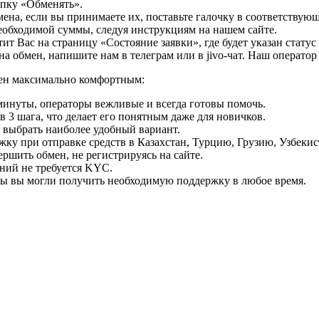
опку «Обменять».
мена, если вы принимаете их, поставьте галочку в соответствую
необходимой суммы, следуя инструкциям на нашем сайте.
т Вас на страницу «Состояние заявки», где будет указан статус
на обмен, напишите нам в телеграм или в jivo-чат. Наш операто
мен максимально комфортным:
минуты, операторы вежливые и всегда готовы помочь.
 3 шага, что делает его понятным даже для новичков.
ь выбрать наиболее удобный вариант.
ку при отправке средств в Казахстан, Турцию, Грузию, Узбеки
ршить обмен, не регистрируясь на сайте.
ний не требуется KYC.
бы вы могли получить необходимую поддержку в любое время.