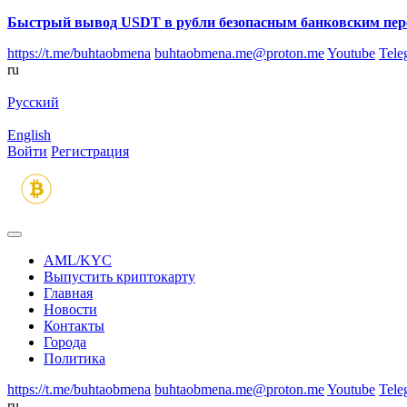
Быстрый вывод USDT в рубли безопасным банковским пер
https://t.me/buhtaobmena
buhtaobmena.me@proton.me
Youtube
Tele
ru
Русский
English
Войти
Регистрация
AML/KYC
Выпустить криптокарту
Главная
Новости
Контакты
Города
Политика
https://t.me/buhtaobmena
buhtaobmena.me@proton.me
Youtube
Tele
ru