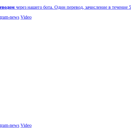
еводом
через нашего бота. Один перевод, зачисление в течение 
gram-news
Video
gram-news
Video