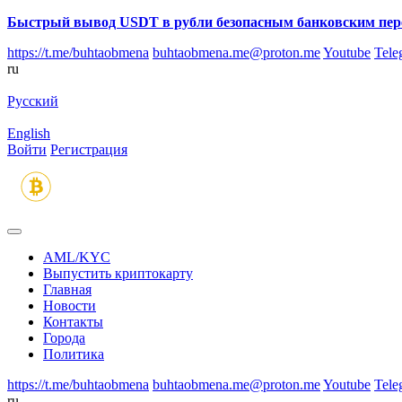
Быстрый вывод USDT в рубли безопасным банковским пер
https://t.me/buhtaobmena
buhtaobmena.me@proton.me
Youtube
Tele
ru
Русский
English
Войти
Регистрация
AML/KYC
Выпустить криптокарту
Главная
Новости
Контакты
Города
Политика
https://t.me/buhtaobmena
buhtaobmena.me@proton.me
Youtube
Tele
ru