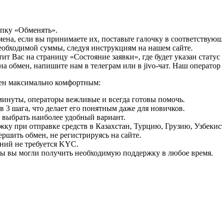
опку «Обменять».
мена, если вы принимаете их, поставьте галочку в соответствую
необходимой суммы, следуя инструкциям на нашем сайте.
т Вас на страницу «Состояние заявки», где будет указан статус
на обмен, напишите нам в телеграм или в jivo-чат. Наш операто
мен максимально комфортным:
минуты, операторы вежливые и всегда готовы помочь.
 3 шага, что делает его понятным даже для новичков.
ь выбрать наиболее удобный вариант.
ку при отправке средств в Казахстан, Турцию, Грузию, Узбеки
ршить обмен, не регистрируясь на сайте.
ний не требуется KYC.
бы вы могли получить необходимую поддержку в любое время.