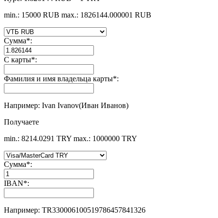
min.: 15000 RUB
max.: 1826144.000001 RUB
Сумма
*
:
С карты
*
:
Фамилия и имя владельца карты
*
:
Например: Ivan Ivanov(Иван Иванов)
Получаете
min.: 8214.0291 TRY
max.: 1000000 TRY
Сумма
*
:
IBAN
*
:
Например: TR330006100519786457841326