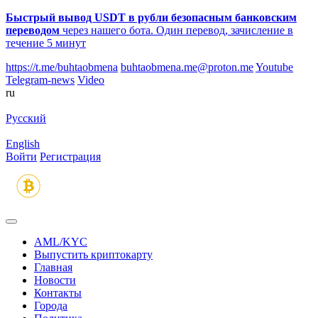
Быстрый вывод USDT в рубли безопасным банковским
переводом
через нашего бота. Один перевод, зачисление в
течение 5 минут
https://t.me/buhtaobmena
buhtaobmena.me@proton.me
Youtube
Telegram-news
Video
ru
Русский
English
Войти
Регистрация
AML/KYC
Выпустить криптокарту
Главная
Новости
Контакты
Города