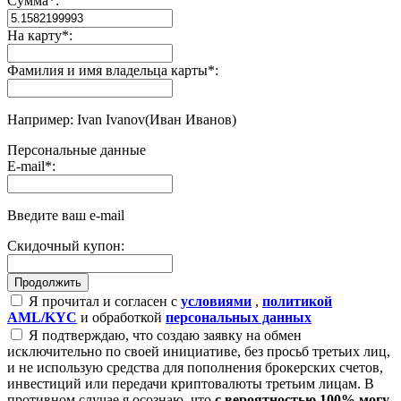
Сумма
*
:
На карту
*
:
Фамилия и имя владельца карты
*
:
Например: Ivan Ivanov(Иван Иванов)
Персональные данные
E-mail
*
:
Введите ваш e-mail
Скидочный купон:
Я прочитал и согласен с
условиями
,
политикой
AML/KYC
и обработкой
персональных данных
Я подтверждаю, что создаю заявку на обмен
исключительно по своей инициативе, без просьб третьих лиц,
и не использую средства для пополнения брокерских счетов,
инвестиций или передачи криптовалюты третьим лицам. В
противном случае я осознаю, что
с вероятностью 100% могу