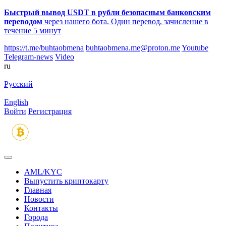
Быстрый вывод USDT в рубли безопасным банковским
переводом
через нашего бота. Один перевод, зачисление в
течение 5 минут
https://t.me/buhtaobmena
buhtaobmena.me@proton.me
Youtube
Telegram-news
Video
ru
Русский
English
Войти
Регистрация
AML/KYC
Выпустить криптокарту
Главная
Новости
Контакты
Города