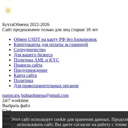
БухтаОбмена 2022-2026
Сайт предназначен только для лиц старше 18 лет
Обмен USDT на карту РФ без блокировок
Криптокарты для оплаты за границей
Сотрудничество
Для вашего бизнеса
Политика AML и KYC
Правила сайта
Предупреждение
Карта сайта
Политика
Для правохранительных органов
написать
buhtaobmena@gmail.com
24/7 worktime
Выбрать файл
Give
Get
Этот сайт использует cookie для хранения данных. Продол
Exchange
использовать сайт, Вы даете согласие на работу с этими
days