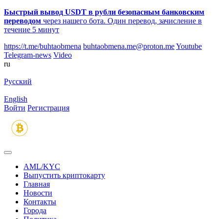
Быстрый вывод USDT в рубли безопасным банковским
переводом
через нашего бота. Один перевод, зачисление в
течение 5 минут
https://t.me/buhtaobmena
buhtaobmena.me@proton.me
Youtube
Telegram-news
Video
ru
Русский
English
Войти
Регистрация
AML/KYC
Выпустить криптокарту
Главная
Новости
Контакты
Города