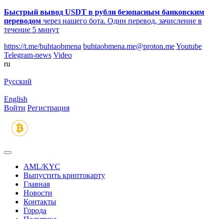
Быстрый вывод USDT в рубли безопасным банковским
переводом
через нашего бота. Один перевод, зачисление в
течение 5 минут
https://t.me/buhtaobmena
buhtaobmena.me@proton.me
Youtube
Telegram-news
Video
ru
Русский
English
Войти
Регистрация
AML/KYC
Выпустить криптокарту
Главная
Новости
Контакты
Города