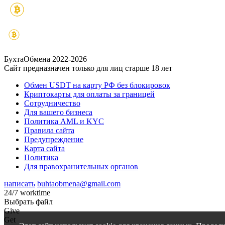
БухтаОбмена 2022-2026
Сайт предназначен только для лиц старше 18 лет
Обмен USDT на карту РФ без блокировок
Криптокарты для оплаты за границей
Сотрудничество
Для вашего бизнеса
Политика AML и KYC
Правила сайта
Предупреждение
Карта сайта
Политика
Для правохранительных органов
написать
buhtaobmena@gmail.com
24/7 worktime
Выбрать файл
Give
Get