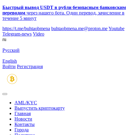
Быстрый вывод USDT в рубли безопасным банковским
переводом
через нашего бота. Один перевод, зачисление в
течение 5 минут
https://t.me/buhtaobmena
buhtaobmena.me@proton.me
Youtube
Telegram-news
Video
ru
Русский
English
Войти
Регистрация
AML/KYC
Выпустить криптокарту
Главная
Новости
Контакты
Города