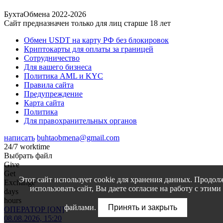
БухтаОбмена 2022-2026
Сайт предназначен только для лиц старше 18 лет
Обмен USDT на карту РФ без блокировок
Криптокарты для оплаты за границей
Сотрудничество
Для вашего бизнеса
Политика AML и KYC
Правила сайта
Предупреждение
Карта сайта
Политика
Для правохранительных органов
написать
buhtaobmena@gmail.com
24/7 worktime
Выбрать файл
Give
Get
Этот сайт использует cookie для хранения данных. Продол
Exchange
использовать сайт, Вы даете согласие на работу с этими
days
hours
файлами.
Принять и закрыть
ОПЕРАТОР [ON]
08.08.2026, 15:20