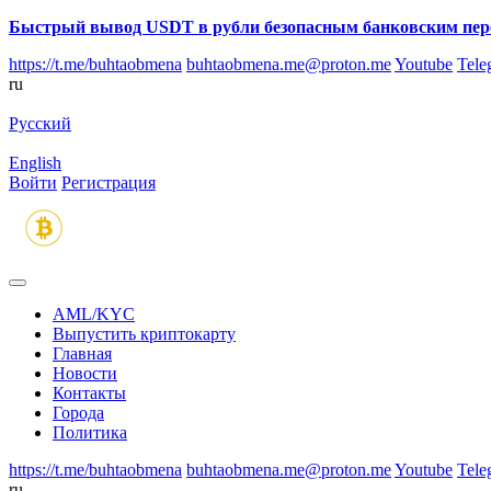
Быстрый вывод USDT в рубли безопасным банковским пер
https://t.me/buhtaobmena
buhtaobmena.me@proton.me
Youtube
Tele
ru
Русский
English
Войти
Регистрация
AML/KYC
Выпустить криптокарту
Главная
Новости
Контакты
Города
Политика
https://t.me/buhtaobmena
buhtaobmena.me@proton.me
Youtube
Tele
ru