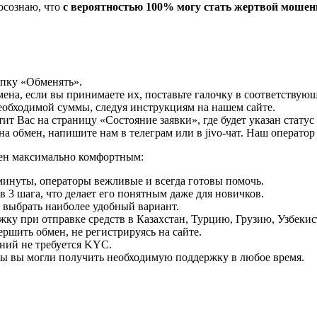
осознаю, что
с вероятностью 100% могу стать жертвой моше
опку «Обменять».
мена, если вы принимаете их, поставьте галочку в соответствую
необходимой суммы, следуя инструкциям на нашем сайте.
т Вас на страницу «Состояние заявки», где будет указан статус
на обмен, напишите нам в телеграм или в jivo-чат. Наш операто
мен максимально комфортным:
минуты, операторы вежливые и всегда готовы помочь.
 3 шага, что делает его понятным даже для новичков.
ь выбрать наиболее удобный вариант.
ку при отправке средств в Казахстан, Турцию, Грузию, Узбеки
ршить обмен, не регистрируясь на сайте.
ний не требуется KYC.
бы вы могли получить необходимую поддержку в любое время.