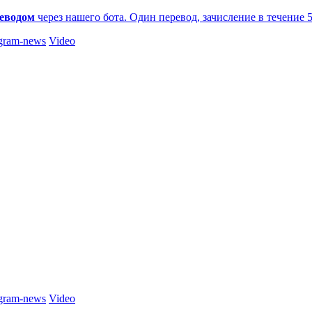
еводом
через нашего бота. Один перевод, зачисление в течение 
gram-news
Video
gram-news
Video