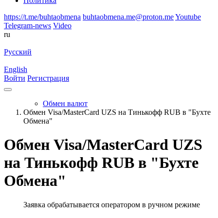
Политика
https://t.me/buhtaobmena
buhtaobmena.me@proton.me
Youtube
Telegram-news
Video
ru
Русский
English
Войти
Регистрация
Обмен валют
Обмен Visa/MasterCard UZS на Тинькофф RUB в "Бухте
Обмена"
Обмен Visa/MasterCard UZS
на Тинькофф RUB в "Бухте
Обмена"
Заявка обрабатывается оператором в ручном режиме