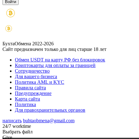
БухтаОбмена 2022-2026
Сайт предназначен только для лиц старше 18 лет
Обмен USDT на карту РФ без блокировок
Криптокарты для оплаты за границей
Сотрудничество
Для вашего бизнеса
Политика AML и KYC
Правила сайта
Предупреждение
Карта сайта
Политика
Для правохранительных органов
написать
buhtaobmena@gmail.com
24/7 worktime
Выбрать файл
Give