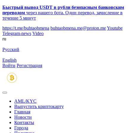
Быстрый вывод USDT в рубли безопасным банковским
переводом
через нашего бота. Один перевод, зачисление в
течение 5 минут
https://t.me/buhtaobmena
buhtaobmena.me@proton.me
Youtube
Telegram-news
Video
ru
Русский
English
Войти
Регистрация
AML/KYC
Выпустить криптокарту
Главная
Новости
Контакты
Города