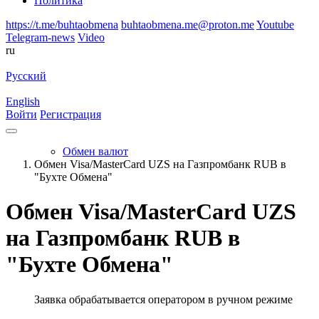
Политика
https://t.me/buhtaobmena
buhtaobmena.me@proton.me
Youtube
Telegram-news
Video
ru
Русский
English
Войти
Регистрация
Обмен валют
Обмен Visa/MasterCard UZS на Газпромбанк RUB в
"Бухте Обмена"
Обмен Visa/MasterCard UZS
на Газпромбанк RUB в
"Бухте Обмена"
Заявка обрабатывается оператором в ручном режиме