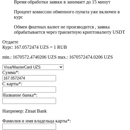
Время обработки заявки в занимает до 15 минут
Процент комиссии обменного пункта уже включен в
курс
Обмен фиатных валют не производится , заявка
обрабатывается через транзитную криптовалюту USDT
Отдаете
Курс:
167.0572474 UZS = 1 RUB
min.: 1670572.4740206 UZS
max.: 1670572474.0206 UZS
Сумма
*
:
С карты
*
:
Название банка
*
:
Например: Ziraat Bank
Фамилия и имя владельца карты
*
: