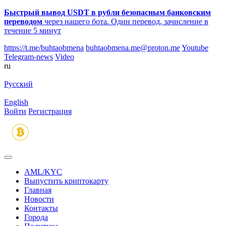
Быстрый вывод USDT в рубли безопасным банковским
переводом
через нашего бота. Один перевод, зачисление в
течение 5 минут
https://t.me/buhtaobmena
buhtaobmena.me@proton.me
Youtube
Telegram-news
Video
ru
Русский
English
Войти
Регистрация
AML/KYC
Выпустить криптокарту
Главная
Новости
Контакты
Города