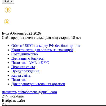
БухтаОбмена 2022-2026
Сайт предназначен только для лиц старше 18 лет
Обмен USDT на карту РФ без блокировок
Криптокарты для оплаты за границей
Сотрудничество
Для вашего бизнеса
Политика AML и KYC
Правила сайта
Предупреждение
Карта сайта
Политика
Для правохранительных органов
написать
buhtaobmena@gmail.com
24/7 worktime
Выбрать файл
Give