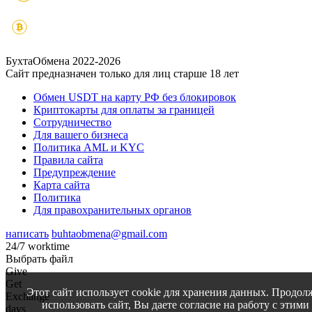
БухтаОбмена 2022-2026
Сайт предназначен только для лиц старше 18 лет
Обмен USDT на карту РФ без блокировок
Криптокарты для оплаты за границей
Сотрудничество
Для вашего бизнеса
Политика AML и KYC
Правила сайта
Предупреждение
Карта сайта
Политика
Для правохранительных органов
написать
buhtaobmena@gmail.com
24/7 worktime
Выбрать файл
Give
Get
Этот сайт использует cookie для хранения данных. Продол
Exchange
использовать сайт, Вы даете согласие на работу с этими
days