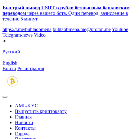
Быстрый вывод USDT в рубли безопасным банковским
переводом
через нашего бота. Один перевод, зачисление в
течение 5 минут
https://t.me/buhtaobmena
buhtaobmena.me@proton.me
Youtube
Telegram-news
Video
ru
Русский
English
Войти
Регистрация
AML/KYC
Выпустить криптокарту
Главная
Новости
Контакты
Города