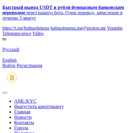
Быстрый вывод USDT в рубли безопасным банковским
переводом
через нашего бота. Один перевод, зачисление в
течение 5 минут
https://t.me/buhtaobmena
buhtaobmena.me@proton.me
Youtube
Telegram-news
Video
ru
Русский
English
Войти
Регистрация
AML/KYC
Выпустить криптокарту
Главная
Новости
Контакты
Города