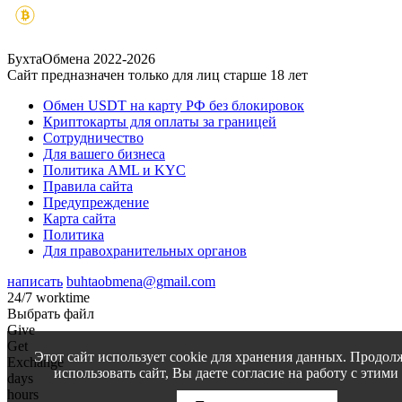
БухтаОбмена 2022-2026
Сайт предназначен только для лиц старше 18 лет
Обмен USDT на карту РФ без блокировок
Криптокарты для оплаты за границей
Сотрудничество
Для вашего бизнеса
Политика AML и KYC
Правила сайта
Предупреждение
Карта сайта
Политика
Для правохранительных органов
написать
buhtaobmena@gmail.com
24/7 worktime
Выбрать файл
Give
Get
Этот сайт использует cookie для хранения данных. Продол
Exchange
использовать сайт, Вы даете согласие на работу с этими
days
hours