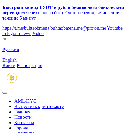
Быстрый вывод USDT в рубли безопасным банковским
переводом
через нашего бота. Один перевод, зачисление в
течение 5 минут
https://t.me/buhtaobmena
buhtaobmena.me@proton.me
Youtube
Telegram-news
Video
ru
Русский
English
Войти
Регистрация
AML/KYC
Выпустить криптокарту
Главная
Новости
Контакты
Города