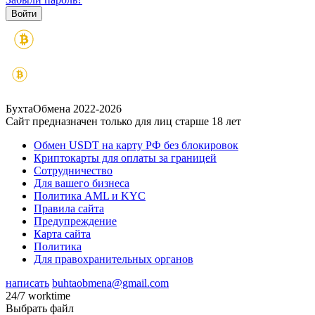
БухтаОбмена 2022-2026
Сайт предназначен только для лиц старше 18 лет
Обмен USDT на карту РФ без блокировок
Криптокарты для оплаты за границей
Сотрудничество
Для вашего бизнеса
Политика AML и KYC
Правила сайта
Предупреждение
Карта сайта
Политика
Для правохранительных органов
написать
buhtaobmena@gmail.com
24/7 worktime
Выбрать файл