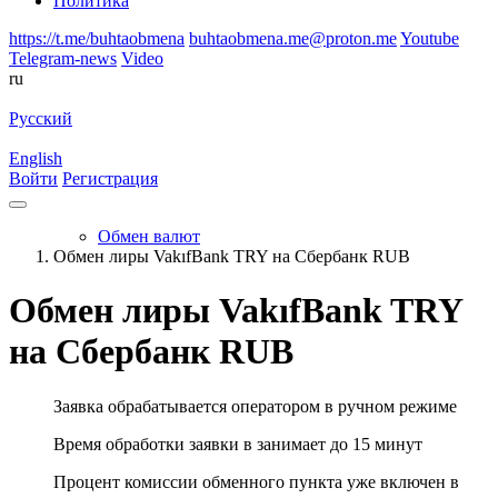
Политика
https://t.me/buhtaobmena
buhtaobmena.me@proton.me
Youtube
Telegram-news
Video
ru
Русский
English
Войти
Регистрация
Обмен валют
Обмен лиры VakıfBank TRY на Сбербанк RUB
Обмен лиры VakıfBank TRY
на Сбербанк RUB
Заявка обрабатывается оператором в ручном режиме
Время обработки заявки в занимает до 15 минут
Процент комиссии обменного пункта уже включен в