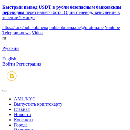
Быстрый вывод USDT в рубли безопасным банковским
переводом
через нашего бота. Один перевод, зачисление в
течение 5 минут
https://t.me/buhtaobmena
buhtaobmena.me@proton.me
Youtube
Telegram-news
Video
ru
Русский
English
Войти
Регистрация
AML/KYC
Выпустить криптокарту
Главная
Новости
Контакты
Города