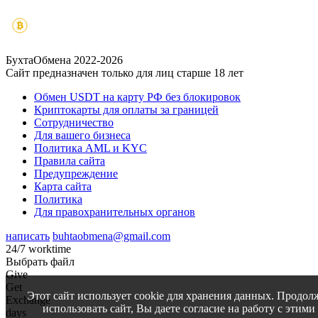
БухтаОбмена 2022-2026
Сайт предназначен только для лиц старше 18 лет
Обмен USDT на карту РФ без блокировок
Криптокарты для оплаты за границей
Сотрудничество
Для вашего бизнеса
Политика AML и KYC
Правила сайта
Предупреждение
Карта сайта
Политика
Для правохранительных органов
написать
buhtaobmena@gmail.com
24/7 worktime
Выбрать файл
Give
Get
Этот сайт использует cookie для хранения данных. Продол
Exchange
использовать сайт, Вы даете согласие на работу с этими
days