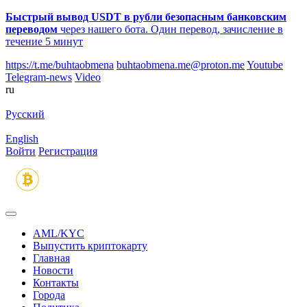
Быстрый вывод USDT в рубли безопасным банковским
переводом
через нашего бота. Один перевод, зачисление в
течение 5 минут
https://t.me/buhtaobmena
buhtaobmena.me@proton.me
Youtube
Telegram-news
Video
ru
Русский
English
Войти
Регистрация
AML/KYC
Выпустить криптокарту
Главная
Новости
Контакты
Города