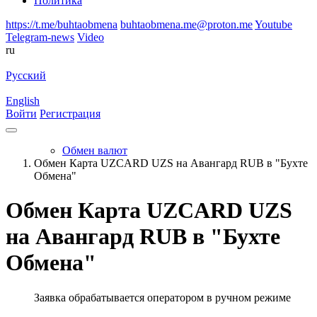
Политика
https://t.me/buhtaobmena
buhtaobmena.me@proton.me
Youtube
Telegram-news
Video
ru
Русский
English
Войти
Регистрация
Обмен валют
Обмен Карта UZCARD UZS на Авангард RUB в "Бухте
Обмена"
Обмен Карта UZCARD UZS
на Авангард RUB в "Бухте
Обмена"
Заявка обрабатывается оператором в ручном режиме