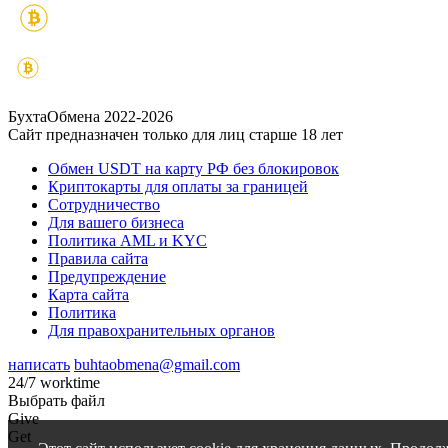
БухтаОбмена 2022-2026
Сайт предназначен только для лиц старше 18 лет
Обмен USDT на карту РФ без блокировок
Криптокарты для оплаты за границей
Сотрудничество
Для вашего бизнеса
Политика AML и KYC
Правила сайта
Предупреждение
Карта сайта
Политика
Для правохранительных органов
написать
buhtaobmena@gmail.com
24/7 worktime
Выбрать файл
Give
Get