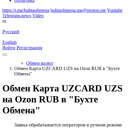
Политика
https://t.me/buhtaobmena
buhtaobmena.me@proton.me
Youtube
Telegram-news
Video
ru
Русский
English
Войти
Регистрация
Обмен валют
Обмен Карта UZCARD UZS на Ozon RUB в "Бухте
Обмена"
Обмен Карта UZCARD UZS
на Ozon RUB в "Бухте
Обмена"
Заявка обрабатывается оператором в ручном режиме