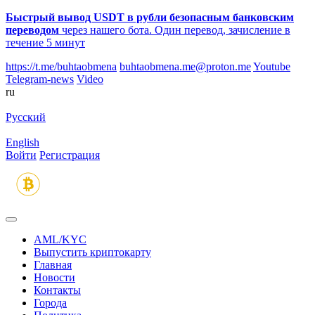
Быстрый вывод USDT в рубли безопасным банковским
переводом
через нашего бота. Один перевод, зачисление в
течение 5 минут
https://t.me/buhtaobmena
buhtaobmena.me@proton.me
Youtube
Telegram-news
Video
ru
Русский
English
Войти
Регистрация
AML/KYC
Выпустить криптокарту
Главная
Новости
Контакты
Города