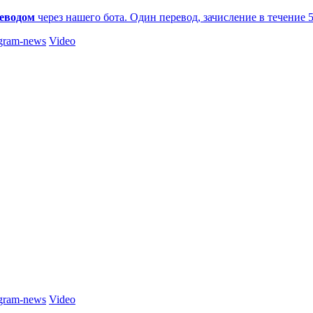
еводом
через нашего бота. Один перевод, зачисление в течение 
gram-news
Video
gram-news
Video