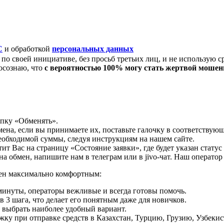
C
и обработкой
персональных данных
по своей инициативе, без просьб третьих лиц, и не использую с
осознаю, что
с вероятностью 100% могу стать жертвой моше
опку «Обменять».
мена, если вы принимаете их, поставьте галочку в соответствую
необходимой суммы, следуя инструкциям на нашем сайте.
т Вас на страницу «Состояние заявки», где будет указан статус
на обмен, напишите нам в телеграм или в jivo-чат. Наш операто
мен максимально комфортным:
минуты, операторы вежливые и всегда готовы помочь.
 3 шага, что делает его понятным даже для новичков.
ь выбрать наиболее удобный вариант.
ку при отправке средств в Казахстан, Турцию, Грузию, Узбеки