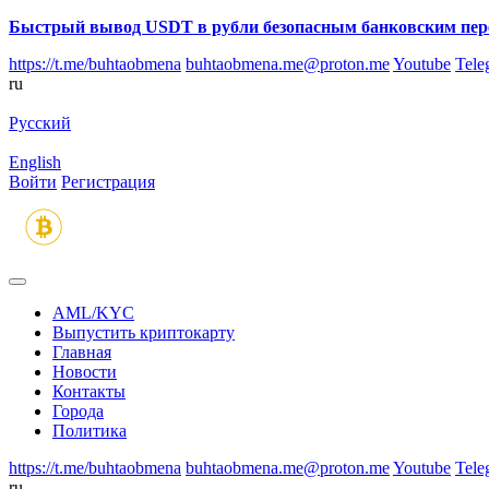
Быстрый вывод USDT в рубли безопасным банковским пер
https://t.me/buhtaobmena
buhtaobmena.me@proton.me
Youtube
Tele
ru
Русский
English
Войти
Регистрация
AML/KYC
Выпустить криптокарту
Главная
Новости
Контакты
Города
Политика
https://t.me/buhtaobmena
buhtaobmena.me@proton.me
Youtube
Tele
ru