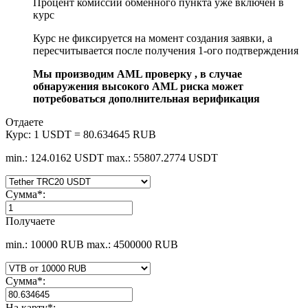
Процент комиссии обменного пункта уже включен в
курс
Курс не фиксируется на момент создания заявки, а
пересчитывается после получения 1-ого подтверждения
Мы производим AML проверку , в случае
обнаружения высокого AML риска может
потребоваться дополнительная верификация
Отдаете
Курс:
1 USDT = 80.634645 RUB
min.: 124.0162 USDT
max.: 55807.2774 USDT
Сумма
*
:
Получаете
min.: 10000 RUB
max.: 4500000 RUB
Сумма
*
:
На карту
*
: