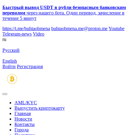
Быстрый вывод USDT в рубли безопасным банковским
переводом
через нашего бота. Один перевод, зачисление в
течение 5 минут
https://t.me/buhtaobmena
buhtaobmena.me@proton.me
Youtube
Telegram-news
Video
ru
Русский
English
Войти
Регистрация
AML/KYC
Выпустить криптокарту
Главная
Новости
Контакты
Города