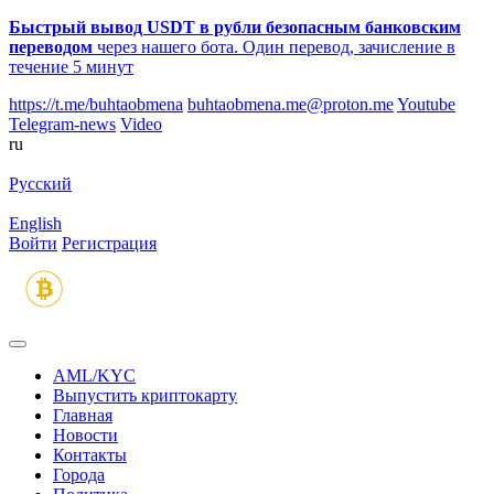
Быстрый вывод USDT в рубли безопасным банковским
переводом
через нашего бота. Один перевод, зачисление в
течение 5 минут
https://t.me/buhtaobmena
buhtaobmena.me@proton.me
Youtube
Telegram-news
Video
ru
Русский
English
Войти
Регистрация
AML/KYC
Выпустить криптокарту
Главная
Новости
Контакты
Города