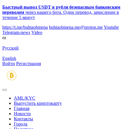
Быстрый вывод USDT в рубли безопасным банковским
переводом
через нашего бота. Один перевод, зачисление в
течение 5 минут
https://t.me/buhtaobmena
buhtaobmena.me@proton.me
Youtube
Telegram-news
Video
ru
Русский
English
Войти
Регистрация
AML/KYC
Выпустить криптокарту
Главная
Новости
Контакты
Города