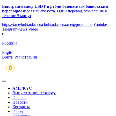
Быстрый вывод USDT в рубли безопасным банковским
переводом
через нашего бота. Один перевод, зачисление в
течение 5 минут
https://t.me/buhtaobmena
buhtaobmena.me@proton.me
Youtube
Telegram-news
Video
ru
Русский
English
Войти
Регистрация
AML/KYC
Выпустить криптокарту
Главная
Новости
Контакты
Города