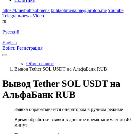
Политика
https://t.me/buhtaobmena
buhtaobmena.me@proton.me
Youtube
Telegram-news
Video
ru
Русский
English
Войти
Регистрация
Обмен валют
Вывод Tether SOL USDT на АльфаБанк RUB
Вывод Tether SOL USDT на
АльфаБанк RUB
Заявка обрабатывается оператором в ручном режиме
Время обработки заявки в дневное время занимает до 40
минут