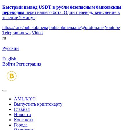
Быстрый вывод USDT в рубли безопасным банковским
переводом
через нашего бота. Один перевод, зачисление в
течение 5 минут
https://t.me/buhtaobmena
buhtaobmena.me@proton.me
Youtube
Telegram-news
Video
ru
Русский
English
Войти
Регистрация
AML/KYC
Выпустить криптокарту
Главная
Новости
Контакты
Города