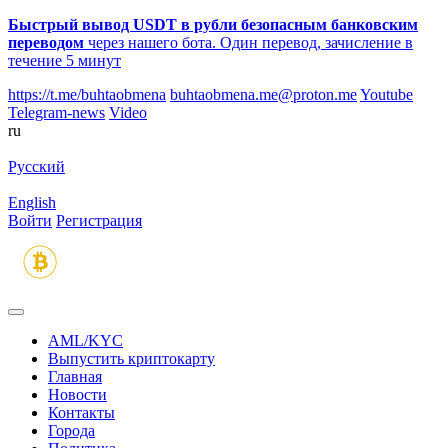
Быстрый вывод USDT в рубли безопасным банковским
переводом
через нашего бота. Один перевод, зачисление в
течение 5 минут
https://t.me/buhtaobmena
buhtaobmena.me@proton.me
Youtube
Telegram-news
Video
ru
Русский
English
Войти
Регистрация
AML/KYC
Выпустить криптокарту
Главная
Новости
Контакты
Города