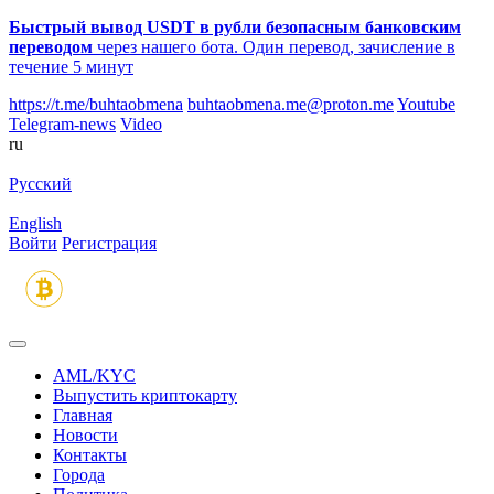
Быстрый вывод USDT в рубли безопасным банковским
переводом
через нашего бота. Один перевод, зачисление в
течение 5 минут
https://t.me/buhtaobmena
buhtaobmena.me@proton.me
Youtube
Telegram-news
Video
ru
Русский
English
Войти
Регистрация
AML/KYC
Выпустить криптокарту
Главная
Новости
Контакты
Города