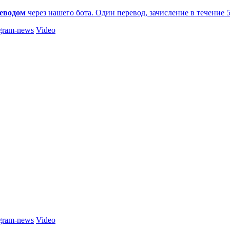
еводом
через нашего бота. Один перевод, зачисление в течение 
gram-news
Video
gram-news
Video