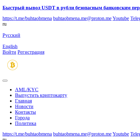
Быстрый вывод USDT в рубли безопасным банковским пер
https://t.me/buhtaobmena
buhtaobmena.me@proton.me
Youtube
Tele
ru
Русский
English
Войти
Регистрация
AML/KYC
Выпустить криптокарту
Главная
Новости
Контакты
Города
Политика
https://t.me/buhtaobmena
buhtaobmena.me@proton.me
Youtube
Tele
ru