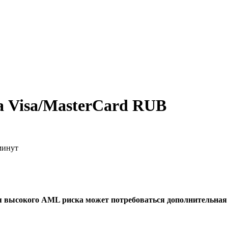
а Visa/MasterCard RUB
минут
я высокого AML риска может потребоваться дополнительна