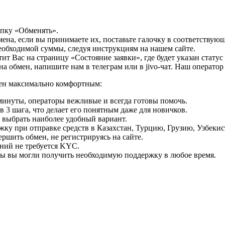
опку «Обменять».
мена, если вы принимаете их, поставьте галочку в соответствую
необходимой суммы, следуя инструкциям на нашем сайте.
т Вас на страницу «Состояние заявки», где будет указан статус
на обмен, напишите нам в телеграм или в jivo-чат. Наш операто
мен максимально комфортным:
минуты, операторы вежливые и всегда готовы помочь.
 3 шага, что делает его понятным даже для новичков.
ь выбрать наиболее удобный вариант.
ку при отправке средств в Казахстан, Турцию, Грузию, Узбеки
ршить обмен, не регистрируясь на сайте.
ний не требуется KYC.
бы вы могли получить необходимую поддержку в любое время.