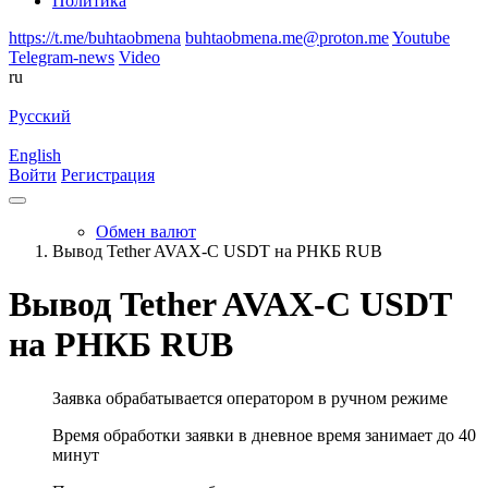
Политика
https://t.me/buhtaobmena
buhtaobmena.me@proton.me
Youtube
Telegram-news
Video
ru
Русский
English
Войти
Регистрация
Обмен валют
Вывод Tether AVAX-C USDT на РНКБ RUB
Вывод Tether AVAX-C USDT
на РНКБ RUB
Заявка обрабатывается оператором в ручном режиме
Время обработки заявки в дневное время занимает до 40
минут