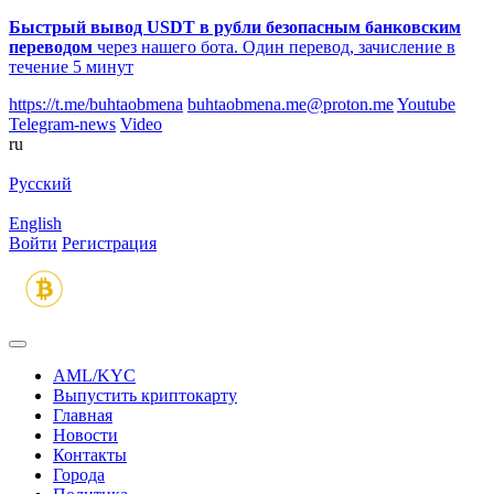
Быстрый вывод USDT в рубли безопасным банковским
переводом
через нашего бота. Один перевод, зачисление в
течение 5 минут
https://t.me/buhtaobmena
buhtaobmena.me@proton.me
Youtube
Telegram-news
Video
ru
Русский
English
Войти
Регистрация
AML/KYC
Выпустить криптокарту
Главная
Новости
Контакты
Города