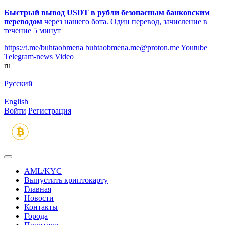
Быстрый вывод USDT в рубли безопасным банковским
переводом
через нашего бота. Один перевод, зачисление в
течение 5 минут
https://t.me/buhtaobmena
buhtaobmena.me@proton.me
Youtube
Telegram-news
Video
ru
Русский
English
Войти
Регистрация
AML/KYC
Выпустить криптокарту
Главная
Новости
Контакты
Города