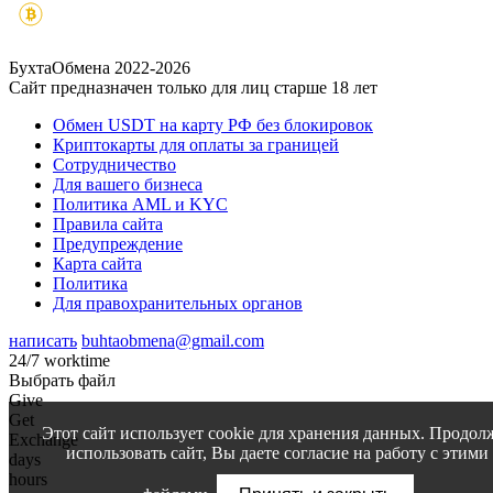
БухтаОбмена 2022-2026
Сайт предназначен только для лиц старше 18 лет
Обмен USDT на карту РФ без блокировок
Криптокарты для оплаты за границей
Сотрудничество
Для вашего бизнеса
Политика AML и KYC
Правила сайта
Предупреждение
Карта сайта
Политика
Для правохранительных органов
написать
buhtaobmena@gmail.com
24/7 worktime
Выбрать файл
Give
Get
Этот сайт использует cookie для хранения данных. Продол
Exchange
использовать сайт, Вы даете согласие на работу с этими
days
hours