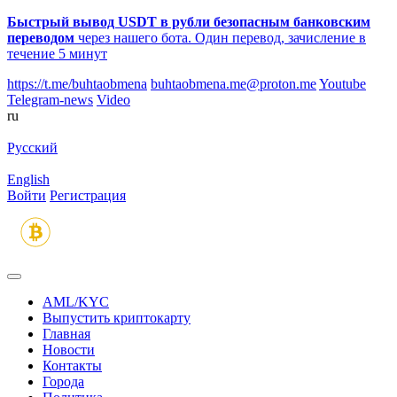
Быстрый вывод USDT в рубли безопасным банковским
переводом
через нашего бота. Один перевод, зачисление в
течение 5 минут
https://t.me/buhtaobmena
buhtaobmena.me@proton.me
Youtube
Telegram-news
Video
ru
Русский
English
Войти
Регистрация
AML/KYC
Выпустить криптокарту
Главная
Новости
Контакты
Города