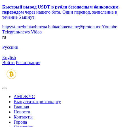
Быстрый вывод USDT в рубли безопасным банковским
переводом
через нашего бота. Один перевод, зачисление в
течение 5 минут
https://t.me/buhtaobmena
buhtaobmena.me@proton.me
Youtube
Telegram-news
Video
ru
Русский
English
Войти
Регистрация
AML/KYC
Выпустить криптокарту
Главная
Новости
Контакты
Города