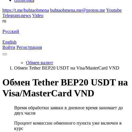
Политика
https://t.me/buhtaobmena
buhtaobmena.me@proton.me
Youtube
Telegram-news
Video
ru
Русский
English
Войти
Регистрация
Обмен валют
Обмен Tether BEP20 USDT на Visa/MasterCard VND
Обмен Tether BEP20 USDT на
Visa/MasterCard VND
Время обработки заявки в дневное время занимает до
двух часов
Процент комиссии обменного пункта уже включен в
курс