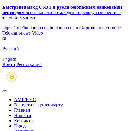
Быстрый вывод USDT в рубли безопасным банковским
переводом
через нашего бота. Один перевод, зачисление в
течение 5 минут
https://t.me/buhtaobmena
buhtaobmena.me@proton.me
Youtube
Telegram-news
Video
ru
Русский
English
Войти
Регистрация
AML/KYC
Выпустить криптокарту
Главная
Новости
Контакты
Города