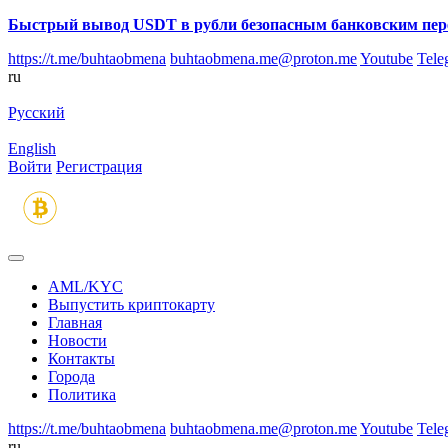
Быстрый вывод USDT в рубли безопасным банковским пер
https://t.me/buhtaobmena
buhtaobmena.me@proton.me
Youtube
Tele
ru
Русский
English
Войти
Регистрация
AML/KYC
Выпустить криптокарту
Главная
Новости
Контакты
Города
Политика
https://t.me/buhtaobmena
buhtaobmena.me@proton.me
Youtube
Tele
ru