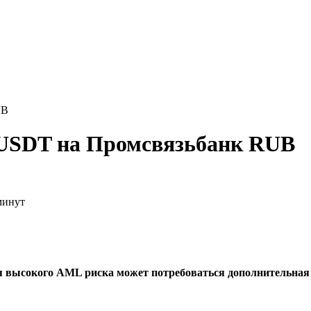
UB
 USDT на Промсвязьбанк RUB
минут
я высокого AML риска может потребоваться дополнительна