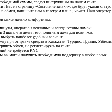
необходимой суммы, следуя инструкциям на нашем сайте.
т Вас на страницу «Состояние заявки», где будет указан статус
на обмен, напишите нам в телеграм или в jivo-чат. Наш операто
мен максимально комфортным:
минуты, операторы вежливые и всегда готовы помочь.
 3 шага, что делает его понятным даже для новичков.
ь выбрать наиболее удобный вариант.
ку при отправке средств в Казахстан, Турцию, Грузию, Узбеки
ршить обмен, не регистрируясь на сайте.
ний не требуется KYC.
бы вы могли получить необходимую поддержку в любое время.