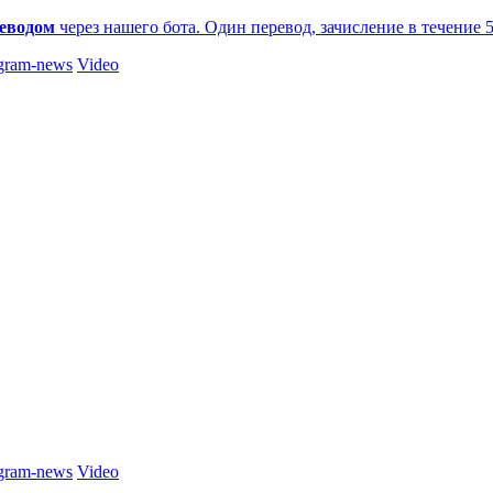
еводом
через нашего бота. Один перевод, зачисление в течение 
gram-news
Video
gram-news
Video