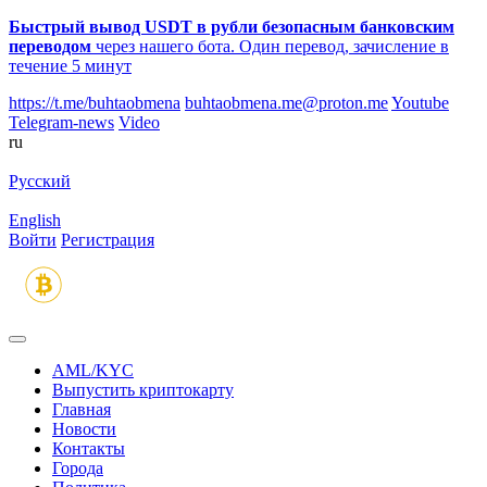
Быстрый вывод USDT в рубли безопасным банковским
переводом
через нашего бота. Один перевод, зачисление в
течение 5 минут
https://t.me/buhtaobmena
buhtaobmena.me@proton.me
Youtube
Telegram-news
Video
ru
Русский
English
Войти
Регистрация
AML/KYC
Выпустить криптокарту
Главная
Новости
Контакты
Города