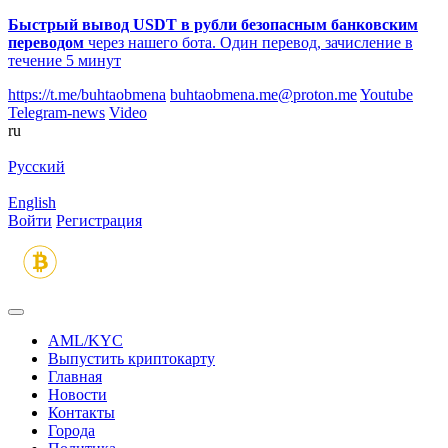
Быстрый вывод USDT в рубли безопасным банковским
переводом
через нашего бота. Один перевод, зачисление в
течение 5 минут
https://t.me/buhtaobmena
buhtaobmena.me@proton.me
Youtube
Telegram-news
Video
ru
Русский
English
Войти
Регистрация
AML/KYC
Выпустить криптокарту
Главная
Новости
Контакты
Города