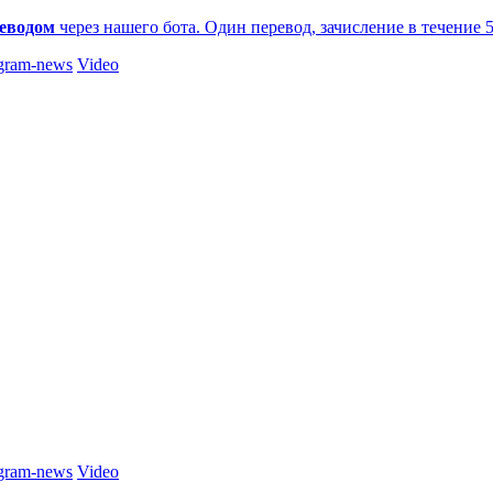
еводом
через нашего бота. Один перевод, зачисление в течение 
gram-news
Video
gram-news
Video