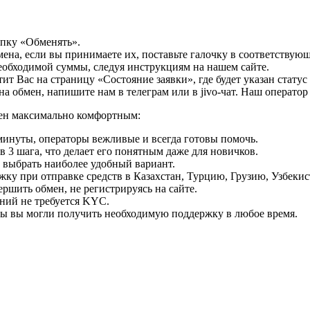
опку «Обменять».
мена, если вы принимаете их, поставьте галочку в соответствую
необходимой суммы, следуя инструкциям на нашем сайте.
т Вас на страницу «Состояние заявки», где будет указан статус
на обмен, напишите нам в телеграм или в jivo-чат. Наш операто
мен максимально комфортным:
минуты, операторы вежливые и всегда готовы помочь.
 3 шага, что делает его понятным даже для новичков.
ь выбрать наиболее удобный вариант.
ку при отправке средств в Казахстан, Турцию, Грузию, Узбеки
ршить обмен, не регистрируясь на сайте.
ний не требуется KYC.
бы вы могли получить необходимую поддержку в любое время.