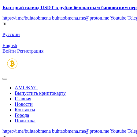
Быстрый вывод USDT в рубли безопасным банковским пер
https://t.me/buhtaobmena
buhtaobmena.me@proton.me
Youtube
Tele
ru
Русский
English
Войти
Регистрация
AML/KYC
Выпустить криптокарту
Главная
Новости
Контакты
Города
Политика
https://t.me/buhtaobmena
buhtaobmena.me@proton.me
Youtube
Tele
ru