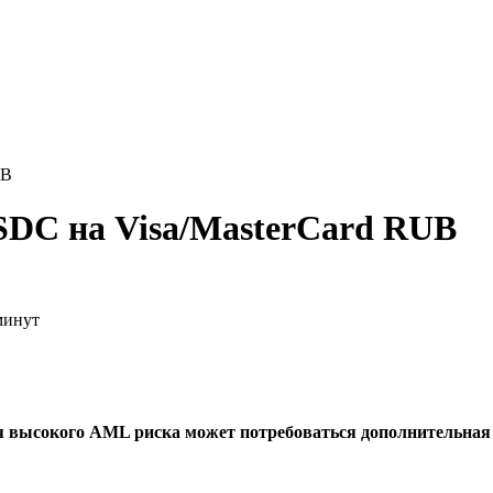
UB
C на Visa/MasterCard RUB
минут
я высокого AML риска может потребоваться дополнительна