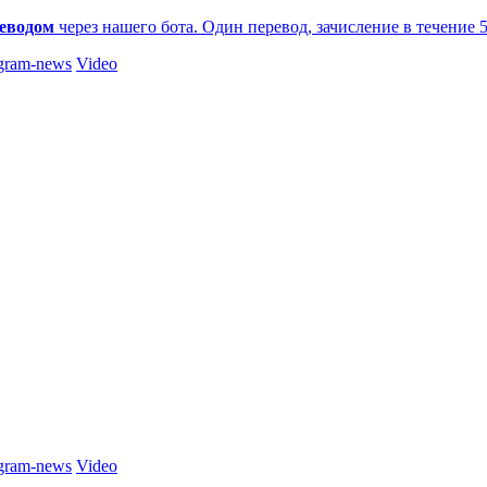
еводом
через нашего бота. Один перевод, зачисление в течение 
gram-news
Video
gram-news
Video