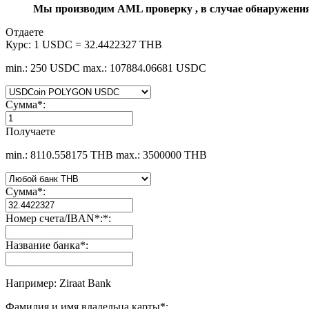
Мы производим AML проверку , в случае обнаружени
Отдаете
Курс:
1 USDC = 32.4422327 THB
min.: 250 USDC
max.: 107884.06681 USDC
Сумма
*
:
Получаете
min.: 8110.558175 THB
max.: 3500000 THB
Сумма
*
:
Номер счета/IBAN*:
*
:
Название банка
*
:
Например: Ziraat Bank
Фамилия и имя владельца карты
*
: