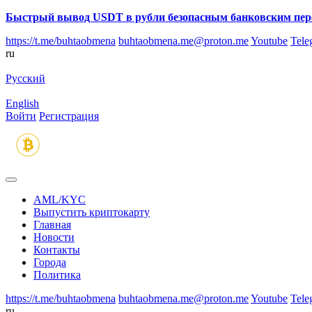
Быстрый вывод USDT в рубли безопасным банковским пер
https://t.me/buhtaobmena
buhtaobmena.me@proton.me
Youtube
Tele
ru
Русский
English
Войти
Регистрация
AML/KYC
Выпустить криптокарту
Главная
Новости
Контакты
Города
Политика
https://t.me/buhtaobmena
buhtaobmena.me@proton.me
Youtube
Tele
ru