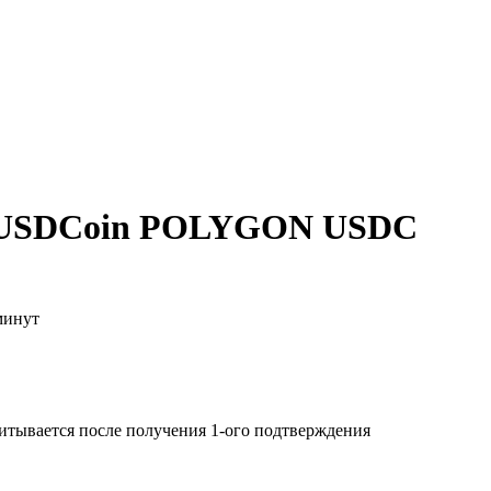
а USDCoin POLYGON USDC
минут
читывается после получения 1-ого подтверждения