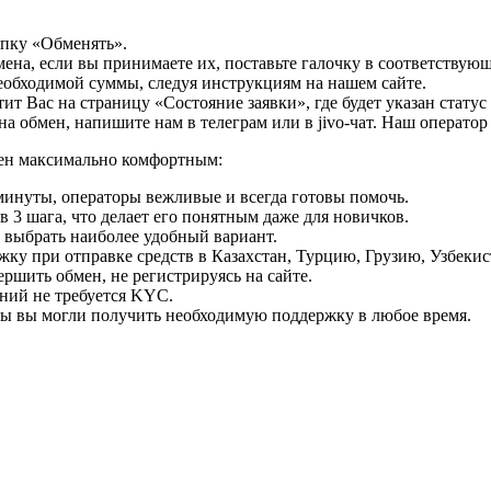
опку «Обменять».
мена, если вы принимаете их, поставьте галочку в соответствую
необходимой суммы, следуя инструкциям на нашем сайте.
т Вас на страницу «Состояние заявки», где будет указан статус
на обмен, напишите нам в телеграм или в jivo-чат. Наш операто
мен максимально комфортным:
минуты, операторы вежливые и всегда готовы помочь.
 3 шага, что делает его понятным даже для новичков.
ь выбрать наиболее удобный вариант.
ку при отправке средств в Казахстан, Турцию, Грузию, Узбеки
ршить обмен, не регистрируясь на сайте.
ний не требуется KYC.
бы вы могли получить необходимую поддержку в любое время.