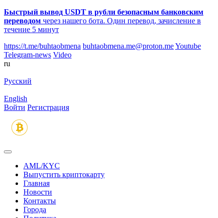
Быстрый вывод USDT в рубли безопасным банковским
переводом
через нашего бота. Один перевод, зачисление в
течение 5 минут
https://t.me/buhtaobmena
buhtaobmena.me@proton.me
Youtube
Telegram-news
Video
ru
Русский
English
Войти
Регистрация
AML/KYC
Выпустить криптокарту
Главная
Новости
Контакты
Города