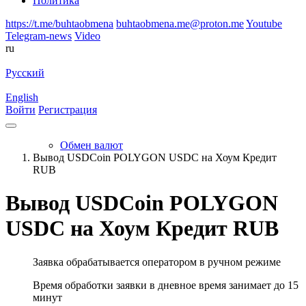
Политика
https://t.me/buhtaobmena
buhtaobmena.me@proton.me
Youtube
Telegram-news
Video
ru
Русский
English
Войти
Регистрация
Обмен валют
Вывод USDCoin POLYGON USDC на Хоум Кредит
RUB
Вывод USDCoin POLYGON
USDC на Хоум Кредит RUB
Заявка обрабатывается оператором в ручном режиме
Время обработки заявки в дневное время занимает до 15
минут