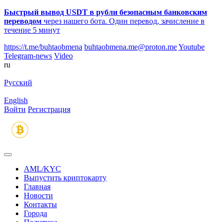
Быстрый вывод USDT в рубли безопасным банковским
переводом
через нашего бота. Один перевод, зачисление в
течение 5 минут
https://t.me/buhtaobmena
buhtaobmena.me@proton.me
Youtube
Telegram-news
Video
ru
Русский
English
Войти
Регистрация
AML/KYC
Выпустить криптокарту
Главная
Новости
Контакты
Города