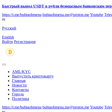
Быстрый вывод USDT в рубли безопасным банковским пер
https://t.me/buhtaobmena
buhtaobmena.me@proton.me
Youtube
Tele
ru
Русский
English
Войти
Регистрация
AML/KYC
Выпустить криптокарту
Главная
Новости
Контакты
Города
Политика
https://t.me/buhtaobmena
buhtaobmena.me@proton.me
Youtube
Tele
ru