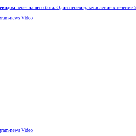
еводом
через нашего бота. Один перевод, зачисление в течение 
gram-news
Video
gram-news
Video