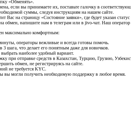
опку «Обменять».
мена, если вы принимаете их, поставьте галочку в соответствую
необходимой суммы, следуя инструкциям на нашем сайте.
т Вас на страницу «Состояние заявки», где будет указан статус
на обмен, напишите нам в телеграм или в jivo-чат. Наш операто
мен максимально комфортным:
минуты, операторы вежливые и всегда готовы помочь.
 3 шага, что делает его понятным даже для новичков.
ь выбрать наиболее удобный вариант.
ку при отправке средств в Казахстан, Турцию, Грузию, Узбеки
ршить обмен, не регистрируясь на сайте.
ний не требуется KYC.
бы вы могли получить необходимую поддержку в любое время.