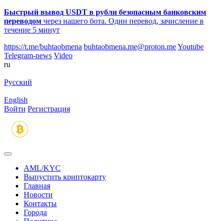
Быстрый вывод USDT в рубли безопасным банковским
переводом
через нашего бота. Один перевод, зачисление в
течение 5 минут
https://t.me/buhtaobmena
buhtaobmena.me@proton.me
Youtube
Telegram-news
Video
ru
Русский
English
Войти
Регистрация
AML/KYC
Выпустить криптокарту
Главная
Новости
Контакты
Города