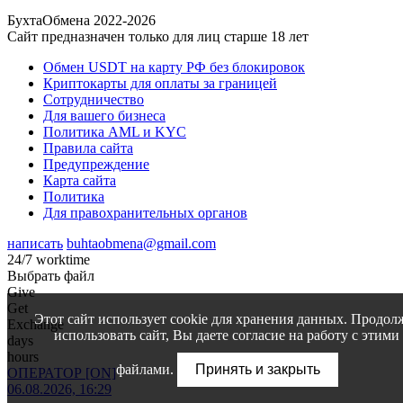
БухтаОбмена 2022-2026
Сайт предназначен только для лиц старше 18 лет
Обмен USDT на карту РФ без блокировок
Криптокарты для оплаты за границей
Сотрудничество
Для вашего бизнеса
Политика AML и KYC
Правила сайта
Предупреждение
Карта сайта
Политика
Для правохранительных органов
написать
buhtaobmena@gmail.com
24/7 worktime
Выбрать файл
Give
Get
Этот сайт использует cookie для хранения данных. Продол
Exchange
использовать сайт, Вы даете согласие на работу с этими
days
hours
файлами.
Принять и закрыть
ОПЕРАТОР [ON]
06.08.2026, 16:29