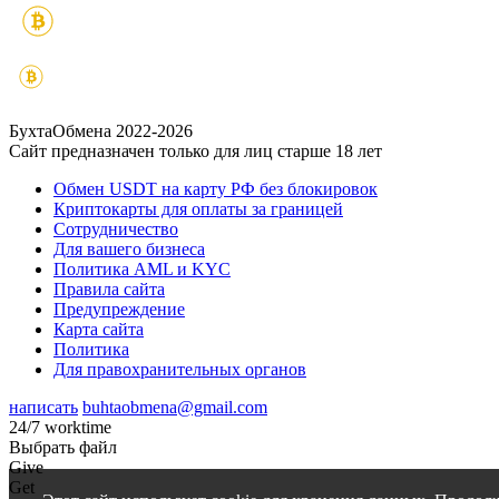
БухтаОбмена 2022-2026
Сайт предназначен только для лиц старше 18 лет
Обмен USDT на карту РФ без блокировок
Криптокарты для оплаты за границей
Сотрудничество
Для вашего бизнеса
Политика AML и KYC
Правила сайта
Предупреждение
Карта сайта
Политика
Для правохранительных органов
написать
buhtaobmena@gmail.com
24/7 worktime
Выбрать файл
Give
Get