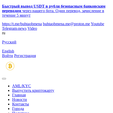
Быстрый вывод USDT в рубли безопасным банковским
переводом
через нашего бота. Один перевод, зачисление в
течение 5 минут
https://t.me/buhtaobmena
buhtaobmena.me@proton.me
Youtube
Telegram-news
Video
ru
Русский
English
Войти
Регистрация
AML/KYC
Выпустить криптокарту
Главная
Новости
Контакты
Города