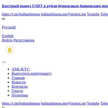
Быстрый вывод USDT в рубли безопасным банковским пер
https://t.me/buhtaobmena
buhtaobmena.me@proton.me
Youtube
Tele
ru
Русский
English
Войти
Регистрация
AML/KYC
Выпустить криптокарту
Главная
Новости
Контакты
Города
Политика
https://t.me/buhtaobmena
buhtaobmena.me@proton.me
Youtube
Tele
ru