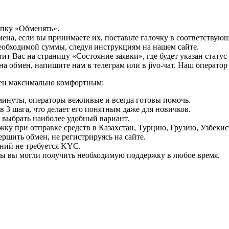
опку «Обменять».
мена, если вы принимаете их, поставьте галочку в соответствую
необходимой суммы, следуя инструкциям на нашем сайте.
т Вас на страницу «Состояние заявки», где будет указан статус
на обмен, напишите нам в телеграм или в jivo-чат. Наш операто
мен максимально комфортным:
минуты, операторы вежливые и всегда готовы помочь.
 3 шага, что делает его понятным даже для новичков.
ь выбрать наиболее удобный вариант.
ку при отправке средств в Казахстан, Турцию, Грузию, Узбеки
ршить обмен, не регистрируясь на сайте.
ний не требуется KYC.
бы вы могли получить необходимую поддержку в любое время.