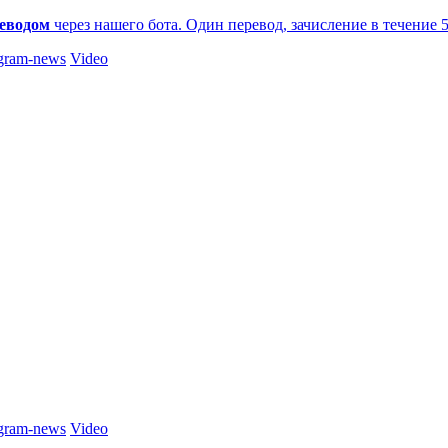
еводом
через нашего бота. Один перевод, зачисление в течение 
gram-news
Video
gram-news
Video