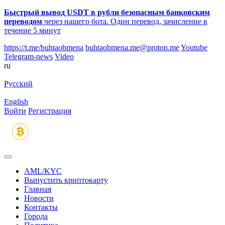
Быстрый вывод USDT в рубли безопасным банковским
переводом
через нашего бота. Один перевод, зачисление в
течение 5 минут
https://t.me/buhtaobmena
buhtaobmena.me@proton.me
Youtube
Telegram-news
Video
ru
Русский
English
Войти
Регистрация
AML/KYC
Выпустить криптокарту
Главная
Новости
Контакты
Города